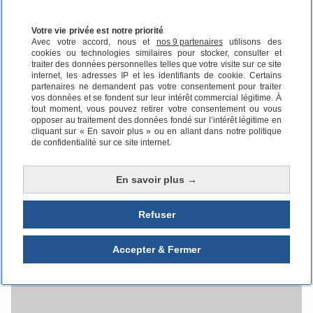
Votre vie privée est notre priorité
Foire aux questions
Avec votre accord, nous et
nos 9 partenaires
utilisons des
cookies ou technologies similaires pour stocker, consulter et
traiter des données personnelles telles que votre visite sur ce site
internet, les adresses IP et les identifiants de cookie. Certains
Puis-je réserver ma place dans un abri
partenaires ne demandent pas votre consentement pour traiter
vélo depuis l'application mobile ?
vos données et se fondent sur leur intérêt commercial légitime. À
tout moment, vous pouvez retirer votre consentement ou vous
opposer au traitement des données fondé sur l’intérêt légitime en
cliquant sur « En savoir plus » ou en allant dans notre politique
Ma réservation d’abri vélo effectuée
de confidentialité sur ce site internet.
avant le nouveau site ZOU ! est-elle
toujours valable ?
En savoir plus →
Refuser
Accepter & Fermer