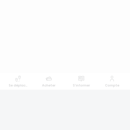
Se déplacer
Acheter
S'informer
Compte
Différents modes de paiement
Suivez-nous !