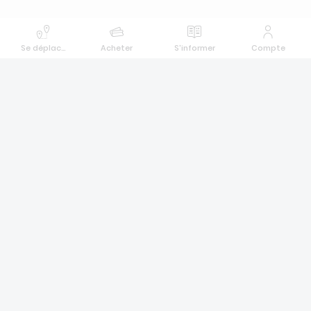
Se déplacer
Acheter
S'informer
Compte
Différents modes de paiement
Suivez-nous !
Informations légales
Mentions légales
Politique de confidentialité & Cookies