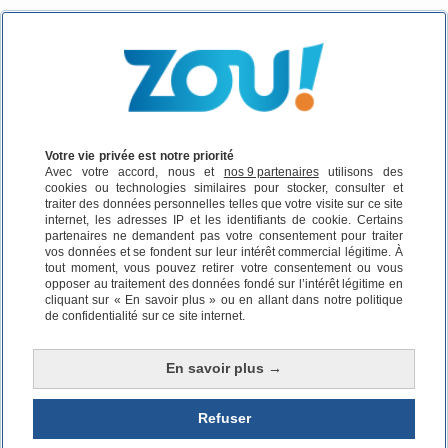
Où allons-nous ?
Itinéraire
Horaire
Itinéraire
Votre vie privée est notre priorité
Départ :
Avec votre accord, nous et
nos 9 partenaires
utilisons des
cookies ou technologies similaires pour stocker, consulter et
traiter des données personnelles telles que votre visite sur ce site
Arrivée :
internet, les adresses IP et les identifiants de cookie. Certains
partenaires ne demandent pas votre consentement pour traiter
vos données et se fondent sur leur intérêt commercial légitime. À
Date :
Aujourd’hui, 09h
tout moment, vous pouvez retirer votre consentement ou vous
opposer au traitement des données fondé sur l’intérêt légitime en
cliquant sur « En savoir plus » ou en allant dans notre politique
Lancer la recherche
de confidentialité sur ce site internet.
En savoir plus →
Cela pourrait vous intéresser
Refuser